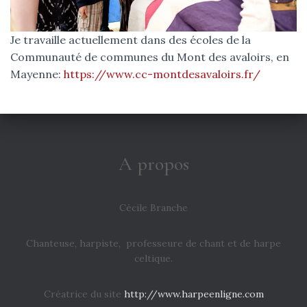
Je travaille actuellement dans des écoles de la
Communauté de communes du Mont des avaloirs, en
Mayenne:
https://www.cc-montdesavaloirs.fr/
A propos
Cécile Branche
Chanteuse, harpiste, professeure de chant et de harpe
celtique.
Créatrice du site
http://www.harpeenligne.com