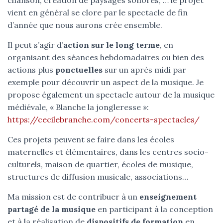
chanson, création de paysages sonores, … le projet
G
vient en général se clore par le spectacle de fin
A
T
d’année que nous aurons crée ensemble.
I
O
Il peut s’agir d’
action sur le long terme
, en
N
organisant des séances hebdomadaires ou bien des
actions plus
ponctuelles
sur un après midi par
exemple pour découvrir un aspect de la musique. Je
propose également un spectacle autour de la musique
médiévale, « Blanche la jongleresse »:
https://cecilebranche.com/concerts-spectacles/
Ces projets peuvent se faire dans les écoles
maternelles et élémentaires, dans les centres socio-
culturels, maison de quartier, écoles de musique,
structures de diffusion musicale, associations…
Ma mission est de contribuer à un
enseignement
partagé de la musique
en participant à la conception
et à la réalisation de
dispositifs de formation
en