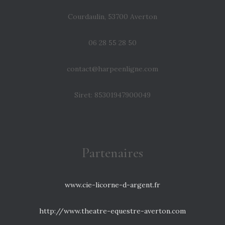
Courdaulin, 53700 Averton
06 28 55 28 50
contact@harpeenligne.com
Siret: 85301947900049
Partenaires
www.cie-licorne-d-argent.fr
http://www.theatre-equestre-averton.com