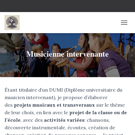
O
U
V
R
Musicienne intervenante
I
R
/
F
E
R
M
Étant titulaire d’un DUMI (Diplôme universitaire du
E
R
musicien intervenant), je propose d’élaborer
L
des
projets musicaux et transversaux
sur le thème
A
de leur choix, en lien avec le
projet de la classe ou de
N
A
l’école
, avec des
activités variées
: chansons,
V
découverte instrumentale, écoutes, création de
I