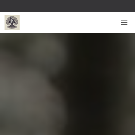
O
U
V
R
I
R
/
F
E
R
M
E
R
L
A
N
A
V
I