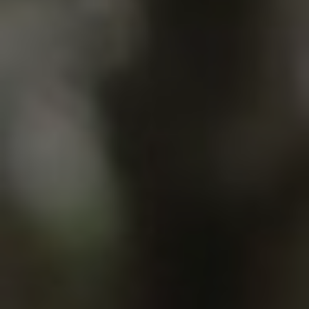
G
A
T
I
O
N